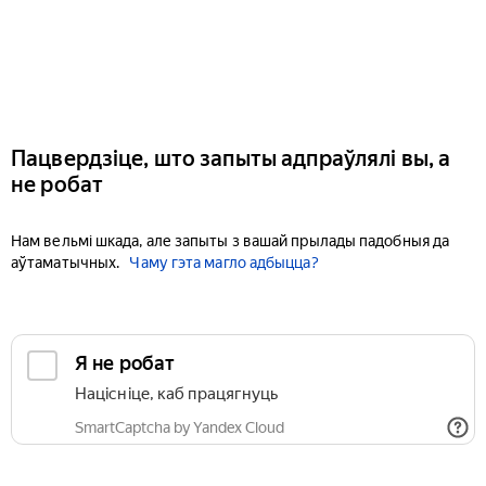
Пацвердзіце, што запыты адпраўлялі вы, а
не робат
Нам вельмі шкада, але запыты з вашай прылады падобныя да
аўтаматычных.
Чаму гэта магло адбыцца?
Я не робат
Націсніце, каб працягнуць
SmartCaptcha by Yandex Cloud