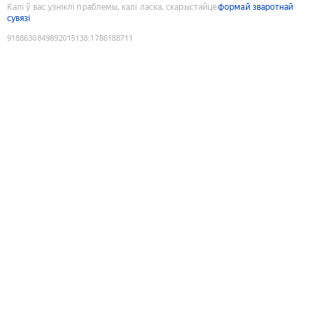
Калі ў вас узніклі праблемы, калі ласка, скарыстайце
формай зваротнай
сувязі
9188630849892015138
:
1786188711