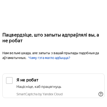
Пацвердзіце, што запыты адпраўлялі вы, а
не робат
Нам вельмі шкада, але запыты з вашай прылады падобныя да
аўтаматычных.
Чаму гэта магло адбыцца?
Я не робат
Націсніце, каб працягнуць
SmartCaptcha by Yandex Cloud