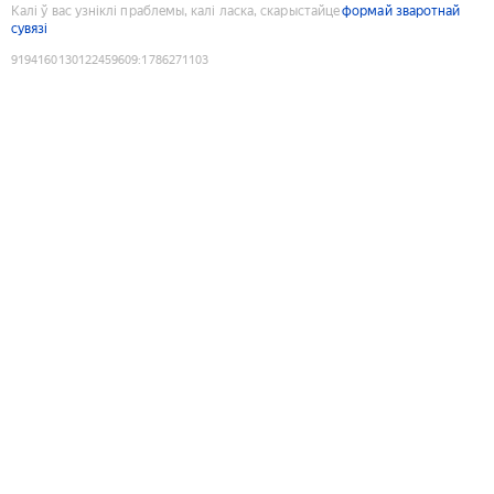
Калі ў вас узніклі праблемы, калі ласка, скарыстайце
формай зваротнай
сувязі
9194160130122459609
:
1786271103