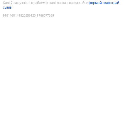
Калі ў вас узніклі праблемы, калі ласка, скарыстайце
формай зваротнай
сувязі
9181160149820256123
:
1786077389