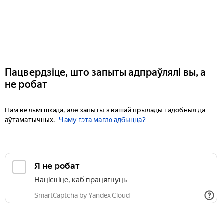
Пацвердзіце, што запыты адпраўлялі вы, а
не робат
Нам вельмі шкада, але запыты з вашай прылады падобныя да
аўтаматычных.
Чаму гэта магло адбыцца?
Я не робат
Націсніце, каб працягнуць
SmartCaptcha by Yandex Cloud