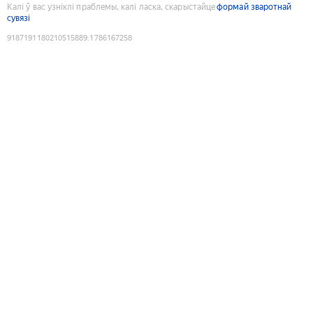
Калі ў вас узніклі праблемы, калі ласка, скарыстайце
формай зваротнай
сувязі
9187191180210515889
:
1786167258