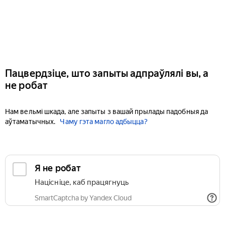
Пацвердзіце, што запыты адпраўлялі вы, а
не робат
Нам вельмі шкада, але запыты з вашай прылады падобныя да
аўтаматычных.
Чаму гэта магло адбыцца?
Я не робат
Націсніце, каб працягнуць
SmartCaptcha by Yandex Cloud