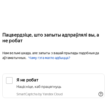
Пацвердзіце, што запыты адпраўлялі вы, а
не робат
Нам вельмі шкада, але запыты з вашай прылады падобныя да
аўтаматычных.
Чаму гэта магло адбыцца?
Я не робат
Націсніце, каб працягнуць
SmartCaptcha by Yandex Cloud