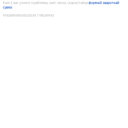
Калі ў вас узніклі праблемы, калі ласка, скарыстайце
формай зваротнай
сувязі
9192689095435025539
:
1786249183