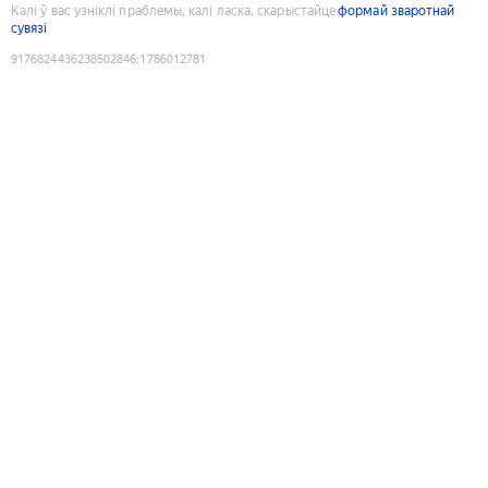
Калі ў вас узніклі праблемы, калі ласка, скарыстайце
формай зваротнай
сувязі
9176824436238502846
:
1786012781