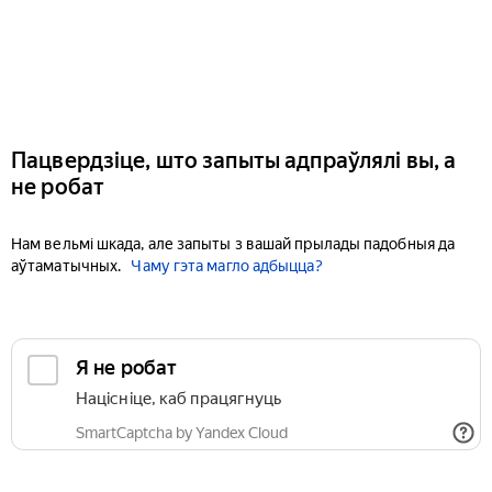
Пацвердзіце, што запыты адпраўлялі вы, а
не робат
Нам вельмі шкада, але запыты з вашай прылады падобныя да
аўтаматычных.
Чаму гэта магло адбыцца?
Я не робат
Націсніце, каб працягнуць
SmartCaptcha by Yandex Cloud