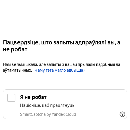
Пацвердзіце, што запыты адпраўлялі вы, а
не робат
Нам вельмі шкада, але запыты з вашай прылады падобныя да
аўтаматычных.
Чаму гэта магло адбыцца?
Я не робат
Націсніце, каб працягнуць
SmartCaptcha by Yandex Cloud