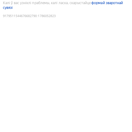
Калі ў вас узніклі праблемы, калі ласка, скарыстайце
формай зваротнай
сувязі
9179511544676682790
:
1786052823