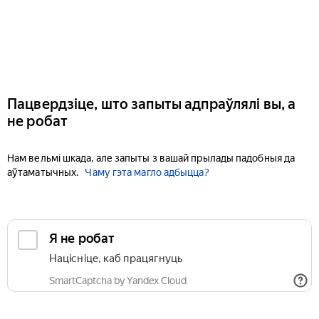
Пацвердзіце, што запыты адпраўлялі вы, а
не робат
Нам вельмі шкада, але запыты з вашай прылады падобныя да
аўтаматычных.
Чаму гэта магло адбыцца?
Я не робат
Націсніце, каб працягнуць
SmartCaptcha by Yandex Cloud