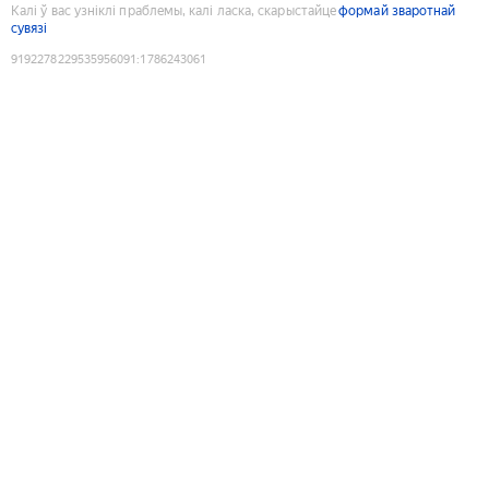
Калі ў вас узніклі праблемы, калі ласка, скарыстайце
формай зваротнай
сувязі
9192278229535956091
:
1786243061