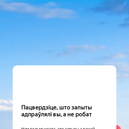
Пацвердзіце, што запыты
адпраўлялі вы, а не робат