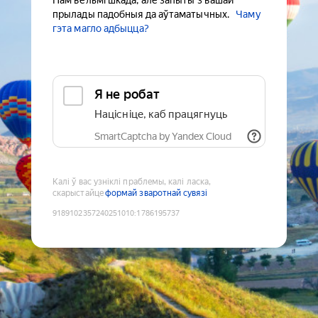
Нам вельмі шкада, але запыты з вашай
прылады падобныя да аўтаматычных.
Чаму
гэта магло адбыцца?
Я не робат
Націсніце, каб працягнуць
SmartCaptcha by Yandex Cloud
Калі ў вас узніклі праблемы, калі ласка,
скарыстайце
формай зваротнай сувязі
9189102357240251010
:
1786195737