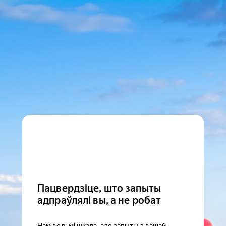
Пацвердзіце, што запыты
адпраўлялі вы, а не робат