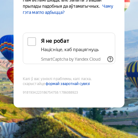
Нам вельмі шкада, але запыты з вашай
прылады падобныя да аўтаматычных.
Чаму
гэта магло адбыцца?
Я не робат
Націсніце, каб працягнуць
SmartCaptcha by Yandex Cloud
Калі ў вас узніклі праблемы, калі ласка,
скарыстайце
формай зваротнай сувязі
9181934223186754758
:
1786088923