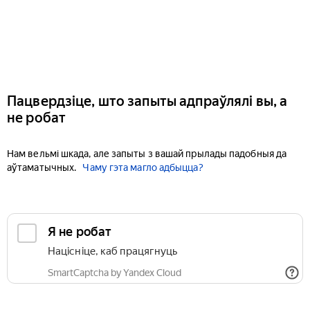
Пацвердзіце, што запыты адпраўлялі вы, а
не робат
Нам вельмі шкада, але запыты з вашай прылады падобныя да
аўтаматычных.
Чаму гэта магло адбыцца?
Я не робат
Націсніце, каб працягнуць
SmartCaptcha by Yandex Cloud