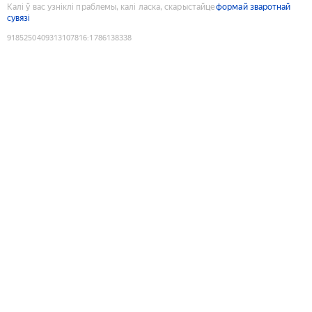
Калі ў вас узніклі праблемы, калі ласка, скарыстайце
формай зваротнай
сувязі
9185250409313107816
:
1786138338