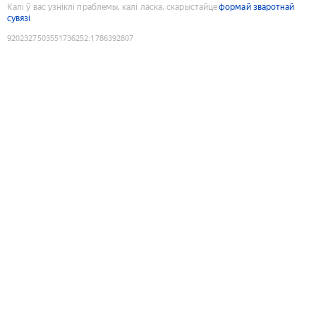
Калі ў вас узніклі праблемы, калі ласка, скарыстайце
формай зваротнай
сувязі
9202327503551736252
:
1786392807