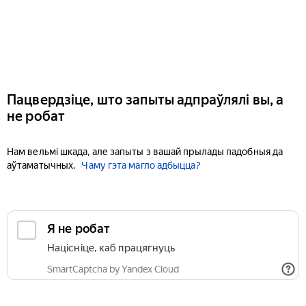
Пацвердзіце, што запыты адпраўлялі вы, а
не робат
Нам вельмі шкада, але запыты з вашай прылады падобныя да
аўтаматычных.
Чаму гэта магло адбыцца?
Я не робат
Націсніце, каб працягнуць
SmartCaptcha by Yandex Cloud