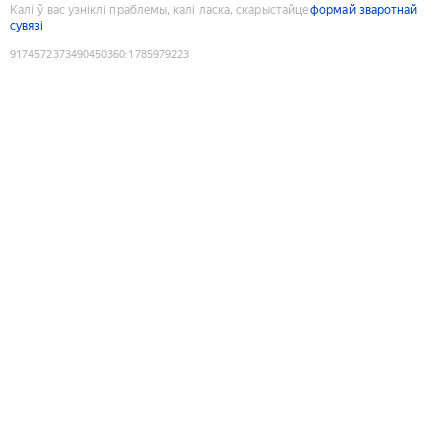
Калі ў вас узніклі праблемы, калі ласка, скарыстайце
формай зваротнай
сувязі
9174572373490450360
:
1785979223