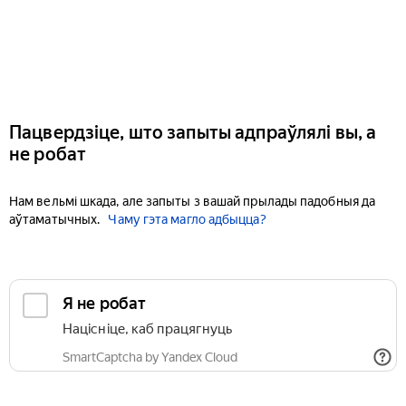
Пацвердзіце, што запыты адпраўлялі вы, а
не робат
Нам вельмі шкада, але запыты з вашай прылады падобныя да
аўтаматычных.
Чаму гэта магло адбыцца?
Я не робат
Націсніце, каб працягнуць
SmartCaptcha by Yandex Cloud