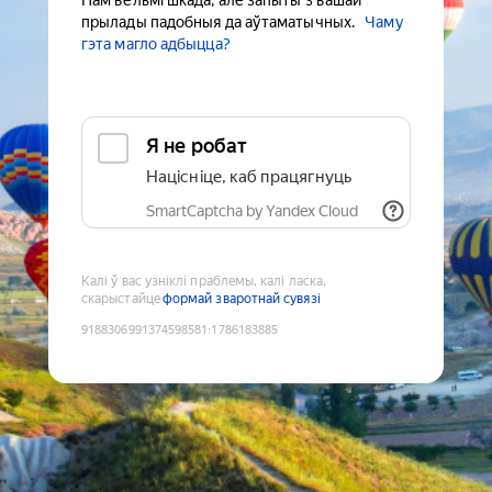
Нам вельмі шкада, але запыты з вашай
прылады падобныя да аўтаматычных.
Чаму
гэта магло адбыцца?
Я не робат
Націсніце, каб працягнуць
SmartCaptcha by Yandex Cloud
Калі ў вас узніклі праблемы, калі ласка,
скарыстайце
формай зваротнай сувязі
9188306991374598581
:
1786183885