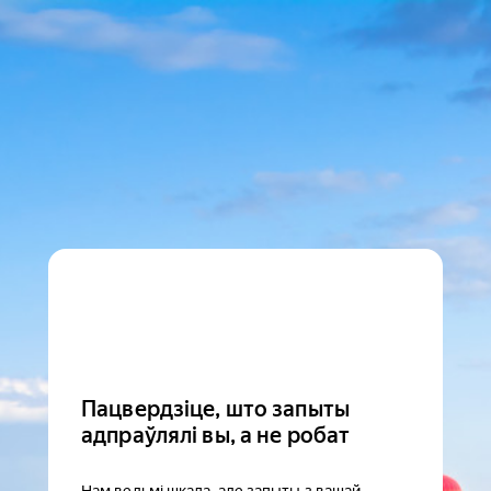
Пацвердзіце, што запыты
адпраўлялі вы, а не робат