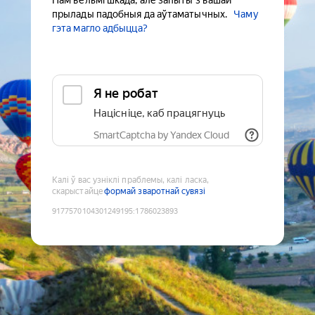
Нам вельмі шкада, але запыты з вашай
прылады падобныя да аўтаматычных.
Чаму
гэта магло адбыцца?
Я не робат
Націсніце, каб працягнуць
SmartCaptcha by Yandex Cloud
Калі ў вас узніклі праблемы, калі ласка,
скарыстайце
формай зваротнай сувязі
9177570104301249195
:
1786023893