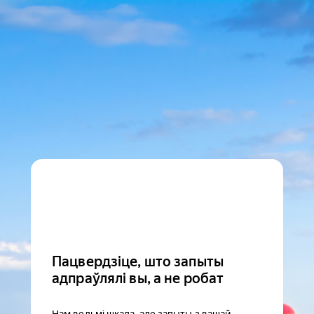
Пацвердзіце, што запыты
адпраўлялі вы, а не робат