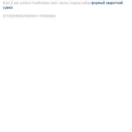
Калі ў вас узніклі праблемы, калі ласка, скарыстайце
формай зваротнай
сувязі
9173930809529394924
:
1785969663