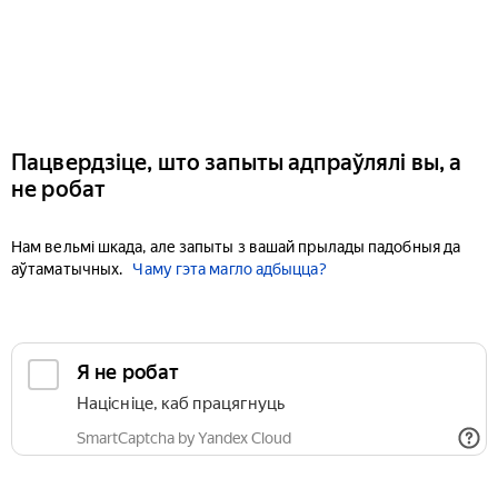
Пацвердзіце, што запыты адпраўлялі вы, а
не робат
Нам вельмі шкада, але запыты з вашай прылады падобныя да
аўтаматычных.
Чаму гэта магло адбыцца?
Я не робат
Націсніце, каб працягнуць
SmartCaptcha by Yandex Cloud