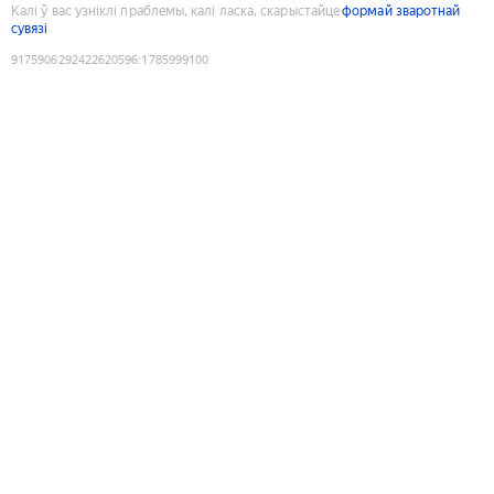
Калі ў вас узніклі праблемы, калі ласка, скарыстайце
формай зваротнай
сувязі
9175906292422620596
:
1785999100