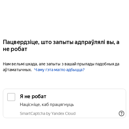
Пацвердзіце, што запыты адпраўлялі вы, а
не робат
Нам вельмі шкада, але запыты з вашай прылады падобныя да
аўтаматычных.
Чаму гэта магло адбыцца?
Я не робат
Націсніце, каб працягнуць
SmartCaptcha by Yandex Cloud