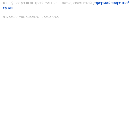
Калі ў вас узніклі праблемы, калі ласка, скарыстайце
формай зваротнай
сувязі
9178502274675053678
:
1786037783