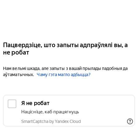
Пацвердзіце, што запыты адпраўлялі вы, а
не робат
Нам вельмі шкада, але запыты з вашай прылады падобныя да
аўтаматычных.
Чаму гэта магло адбыцца?
Я не робат
Націсніце, каб працягнуць
SmartCaptcha by Yandex Cloud