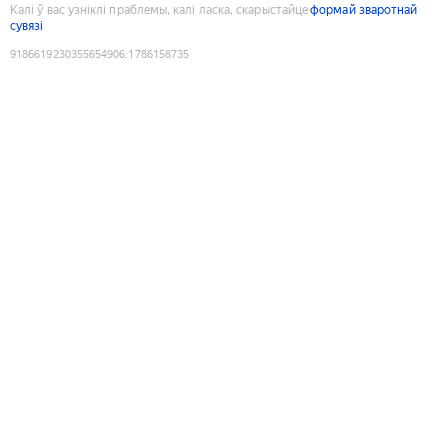
Калі ў вас узніклі праблемы, калі ласка, скарыстайце
формай зваротнай
сувязі
9186619230355654906
:
1786158735