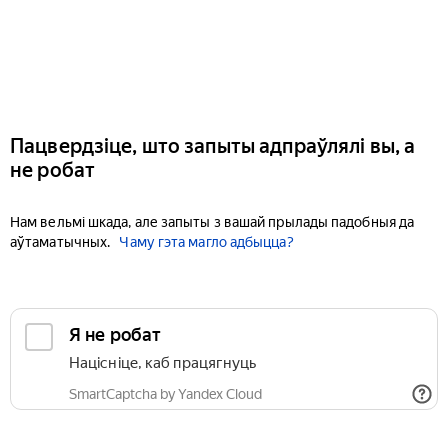
Пацвердзіце, што запыты адпраўлялі вы, а
не робат
Нам вельмі шкада, але запыты з вашай прылады падобныя да
аўтаматычных.
Чаму гэта магло адбыцца?
Я не робат
Націсніце, каб працягнуць
SmartCaptcha by Yandex Cloud