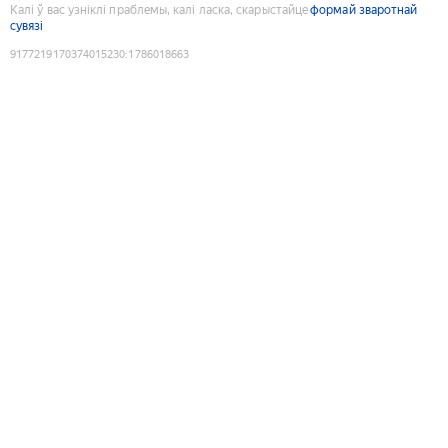
Калі ў вас узніклі праблемы, калі ласка, скарыстайце
формай зваротнай
сувязі
9177219170374015230
:
1786018663