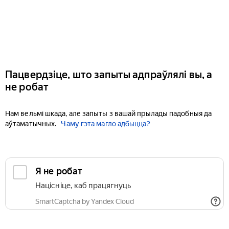
Пацвердзіце, што запыты адпраўлялі вы, а
не робат
Нам вельмі шкада, але запыты з вашай прылады падобныя да
аўтаматычных.
Чаму гэта магло адбыцца?
Я не робат
Націсніце, каб працягнуць
SmartCaptcha by Yandex Cloud