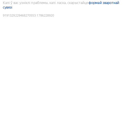
Калі ў вас узніклі праблемы, калі ласка, скарыстайце
формай зваротнай
сувязі
9191329229468270553
:
1786228920