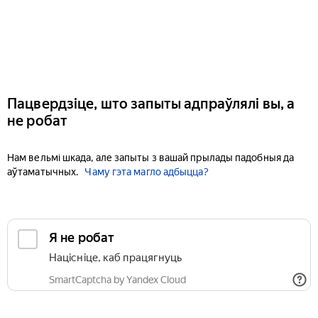
Пацвердзіце, што запыты адпраўлялі вы, а
не робат
Нам вельмі шкада, але запыты з вашай прылады падобныя да
аўтаматычных.
Чаму гэта магло адбыцца?
Я не робат
Націсніце, каб працягнуць
SmartCaptcha by Yandex Cloud