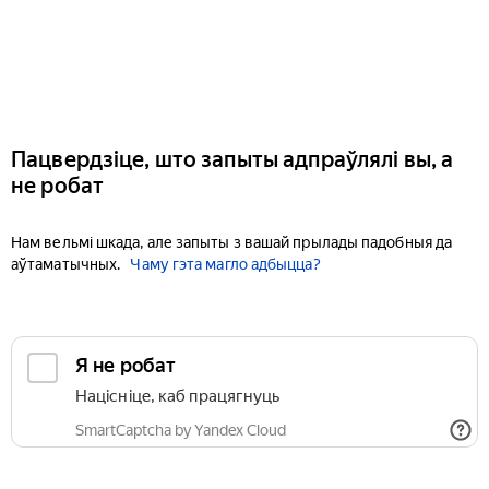
Пацвердзіце, што запыты адпраўлялі вы, а
не робат
Нам вельмі шкада, але запыты з вашай прылады падобныя да
аўтаматычных.
Чаму гэта магло адбыцца?
Я не робат
Націсніце, каб працягнуць
SmartCaptcha by Yandex Cloud