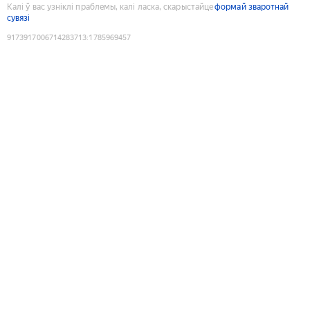
Калі ў вас узніклі праблемы, калі ласка, скарыстайце
формай зваротнай
сувязі
9173917006714283713
:
1785969457