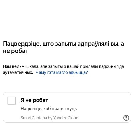
Пацвердзіце, што запыты адпраўлялі вы, а
не робат
Нам вельмі шкада, але запыты з вашай прылады падобныя да
аўтаматычных.
Чаму гэта магло адбыцца?
Я не робат
Націсніце, каб працягнуць
SmartCaptcha by Yandex Cloud