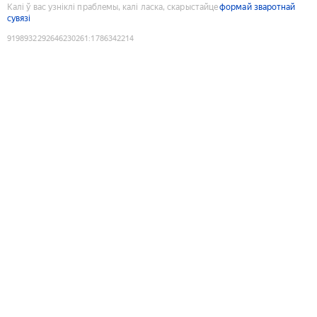
Калі ў вас узніклі праблемы, калі ласка, скарыстайце
формай зваротнай
сувязі
9198932292646230261
:
1786342214