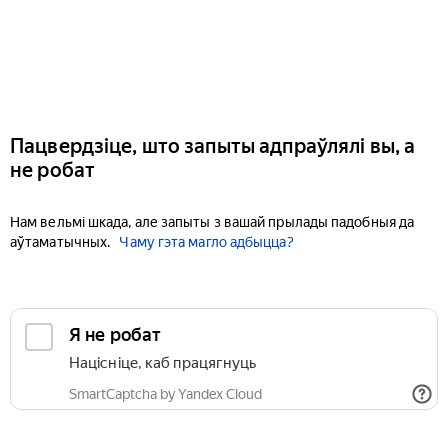
Пацвердзіце, што запыты адпраўлялі вы, а
не робат
Нам вельмі шкада, але запыты з вашай прылады падобныя да
аўтаматычных.
Чаму гэта магло адбыцца?
Я не робат
Націсніце, каб працягнуць
SmartCaptcha by Yandex Cloud