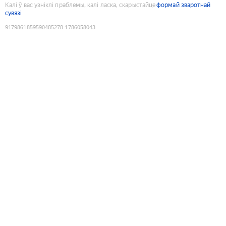
Калі ў вас узніклі праблемы, калі ласка, скарыстайце
формай зваротнай
сувязі
9179861859590485278
:
1786058043