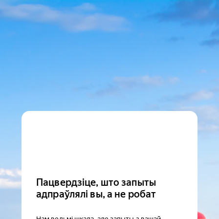
Пацвердзіце, што запыты
адпраўлялі вы, а не робат