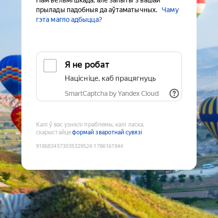
Нам вельмі шкада, але запыты з вашай
прылады падобныя да аўтаматычных.
Чаму
гэта магло адбыцца?
Я не робат
Націсніце, каб працягнуць
SmartCaptcha by Yandex Cloud
Калі ў вас узніклі праблемы, калі ласка,
скарыстайце
формай зваротнай сувязі
9186834573035329524
:
1786161944