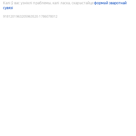
Калі ў вас узніклі праблемы, калі ласка, скарыстайце
формай зваротнай
сувязі
9181201963205963520
:
1786078012