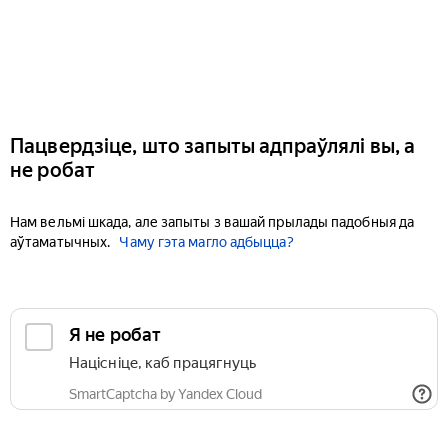
Пацвердзіце, што запыты адпраўлялі вы, а
не робат
Нам вельмі шкада, але запыты з вашай прылады падобныя да
аўтаматычных.
Чаму гэта магло адбыцца?
Я не робат
Націсніце, каб працягнуць
SmartCaptcha by Yandex Cloud