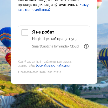
Нам вельмі шкада, але запыты з вашай
прылады падобныя да аўтаматычных.
Чаму
гэта магло адбыцца?
Я не робат
Націсніце, каб працягнуць
SmartCaptcha by Yandex Cloud
Калі ў вас узніклі праблемы, калі ласка,
скарыстайце
формай зваротнай сувязі
9188208574680819698
:
1786182418