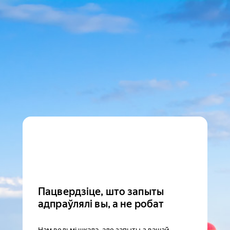
Пацвердзіце, што запыты
адпраўлялі вы, а не робат