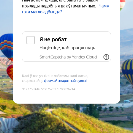
Нам вельмі шкада, але запыты з вашай
прылады падобныя да аўтаматычных.
Чаму
гэта магло адбыцца?
Я не робат
Націсніце, каб працягнуць
SmartCaptcha by Yandex Cloud
Калі ў вас узніклі праблемы, калі ласка,
скарыстайце
формай зваротнай сувязі
9177759416728875732
:
1786026714