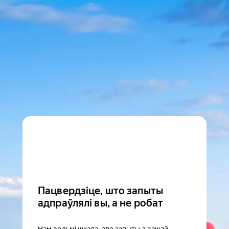
Пацвердзіце, што запыты
адпраўлялі вы, а не робат