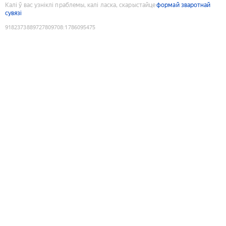
Калі ў вас узніклі праблемы, калі ласка, скарыстайце
формай зваротнай
сувязі
9182373889727809708
:
1786095475