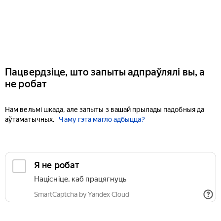
Пацвердзіце, што запыты адпраўлялі вы, а
не робат
Нам вельмі шкада, але запыты з вашай прылады падобныя да
аўтаматычных.
Чаму гэта магло адбыцца?
Я не робат
Націсніце, каб працягнуць
SmartCaptcha by Yandex Cloud