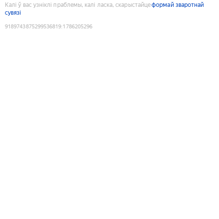
Калі ў вас узніклі праблемы, калі ласка, скарыстайце
формай зваротнай
сувязі
9189743875299536819
:
1786205296