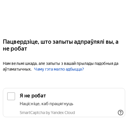
Пацвердзіце, што запыты адпраўлялі вы, а
не робат
Нам вельмі шкада, але запыты з вашай прылады падобныя да
аўтаматычных.
Чаму гэта магло адбыцца?
Я не робат
Націсніце, каб працягнуць
SmartCaptcha by Yandex Cloud