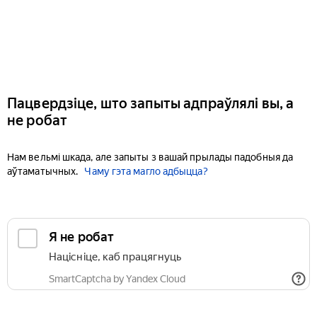
Пацвердзіце, што запыты адпраўлялі вы, а
не робат
Нам вельмі шкада, але запыты з вашай прылады падобныя да
аўтаматычных.
Чаму гэта магло адбыцца?
Я не робат
Націсніце, каб працягнуць
SmartCaptcha by Yandex Cloud