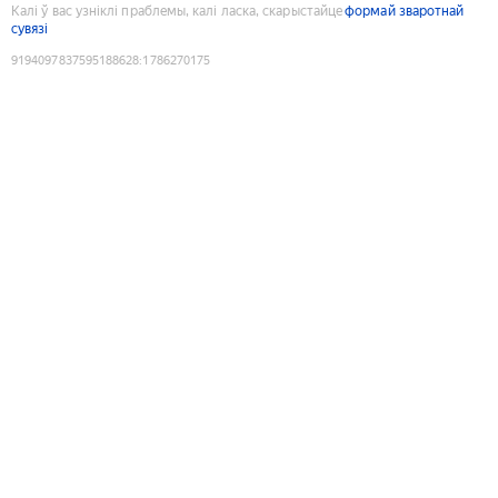
Калі ў вас узніклі праблемы, калі ласка, скарыстайце
формай зваротнай
сувязі
9194097837595188628
:
1786270175