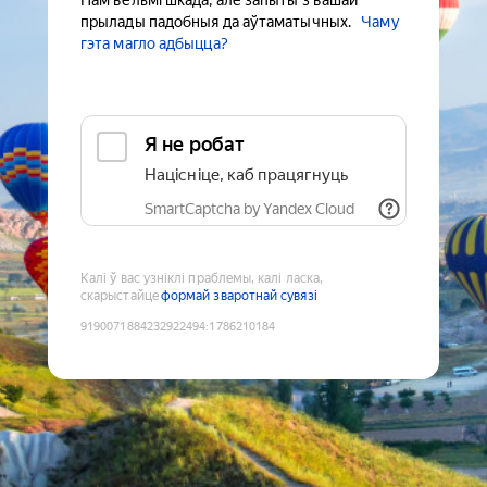
Нам вельмі шкада, але запыты з вашай
прылады падобныя да аўтаматычных.
Чаму
гэта магло адбыцца?
Я не робат
Націсніце, каб працягнуць
SmartCaptcha by Yandex Cloud
Калі ў вас узніклі праблемы, калі ласка,
скарыстайце
формай зваротнай сувязі
9190071884232922494
:
1786210184