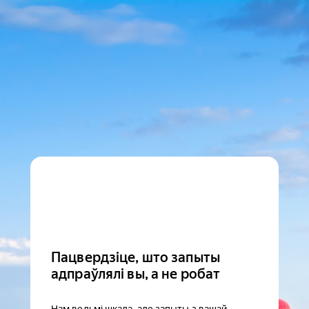
Пацвердзіце, што запыты
адпраўлялі вы, а не робат