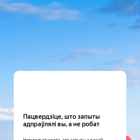
Пацвердзіце, што запыты
адпраўлялі вы, а не робат