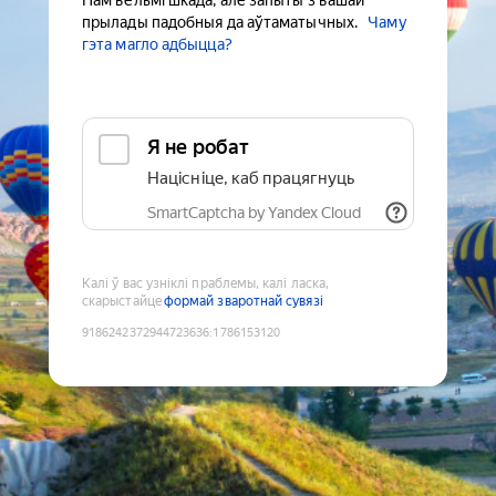
Нам вельмі шкада, але запыты з вашай
прылады падобныя да аўтаматычных.
Чаму
гэта магло адбыцца?
Я не робат
Націсніце, каб працягнуць
SmartCaptcha by Yandex Cloud
Калі ў вас узніклі праблемы, калі ласка,
скарыстайце
формай зваротнай сувязі
9186242372944723636
:
1786153120