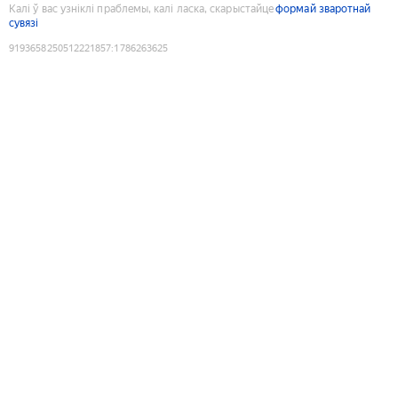
Калі ў вас узніклі праблемы, калі ласка, скарыстайце
формай зваротнай
сувязі
9193658250512221857
:
1786263625