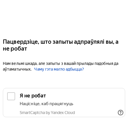
Пацвердзіце, што запыты адпраўлялі вы, а
не робат
Нам вельмі шкада, але запыты з вашай прылады падобныя да
аўтаматычных.
Чаму гэта магло адбыцца?
Я не робат
Націсніце, каб працягнуць
SmartCaptcha by Yandex Cloud