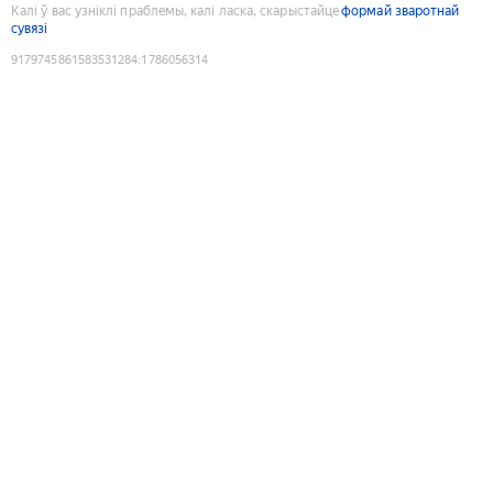
Калі ў вас узніклі праблемы, калі ласка, скарыстайце
формай зваротнай
сувязі
9179745861583531284
:
1786056314