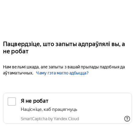
Пацвердзіце, што запыты адпраўлялі вы, а
не робат
Нам вельмі шкада, але запыты з вашай прылады падобныя да
аўтаматычных.
Чаму гэта магло адбыцца?
Я не робат
Націсніце, каб працягнуць
SmartCaptcha by Yandex Cloud