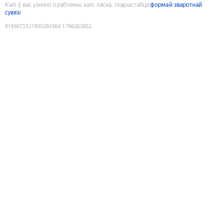
Калі ў вас узніклі праблемы, калі ласка, скарыстайце
формай зваротнай
сувязі
9193673521805284364
:
1786263852