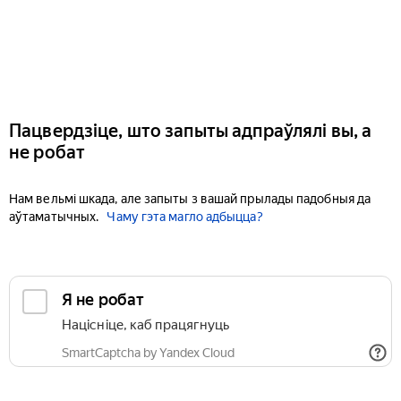
Пацвердзіце, што запыты адпраўлялі вы, а
не робат
Нам вельмі шкада, але запыты з вашай прылады падобныя да
аўтаматычных.
Чаму гэта магло адбыцца?
Я не робат
Націсніце, каб працягнуць
SmartCaptcha by Yandex Cloud