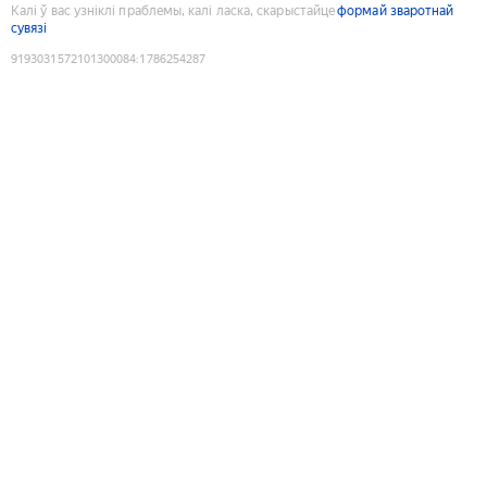
Калі ў вас узніклі праблемы, калі ласка, скарыстайце
формай зваротнай
сувязі
9193031572101300084
:
1786254287