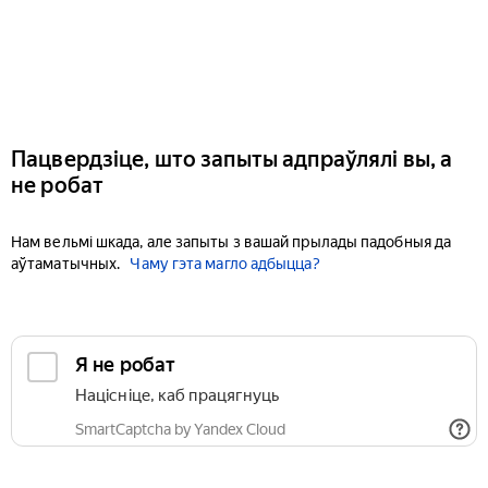
Пацвердзіце, што запыты адпраўлялі вы, а
не робат
Нам вельмі шкада, але запыты з вашай прылады падобныя да
аўтаматычных.
Чаму гэта магло адбыцца?
Я не робат
Націсніце, каб працягнуць
SmartCaptcha by Yandex Cloud