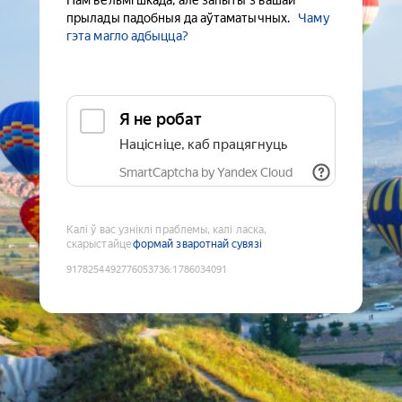
Нам вельмі шкада, але запыты з вашай
прылады падобныя да аўтаматычных.
Чаму
гэта магло адбыцца?
Я не робат
Націсніце, каб працягнуць
SmartCaptcha by Yandex Cloud
Калі ў вас узніклі праблемы, калі ласка,
скарыстайце
формай зваротнай сувязі
9178254492776053736
:
1786034091