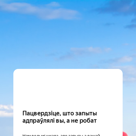
Пацвердзіце, што запыты
адпраўлялі вы, а не робат