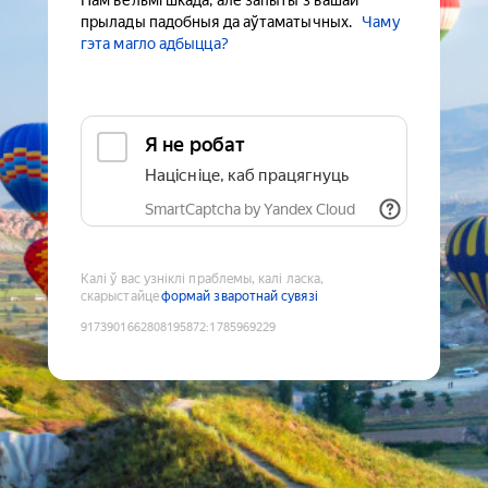
Нам вельмі шкада, але запыты з вашай
прылады падобныя да аўтаматычных.
Чаму
гэта магло адбыцца?
Я не робат
Націсніце, каб працягнуць
SmartCaptcha by Yandex Cloud
Калі ў вас узніклі праблемы, калі ласка,
скарыстайце
формай зваротнай сувязі
9173901662808195872
:
1785969229