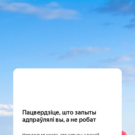
Пацвердзіце, што запыты
адпраўлялі вы, а не робат