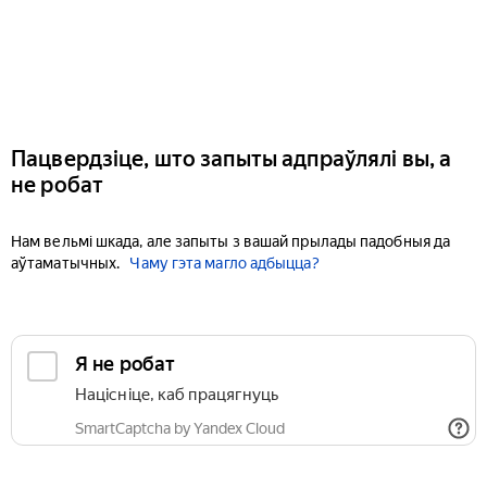
Пацвердзіце, што запыты адпраўлялі вы, а
не робат
Нам вельмі шкада, але запыты з вашай прылады падобныя да
аўтаматычных.
Чаму гэта магло адбыцца?
Я не робат
Націсніце, каб працягнуць
SmartCaptcha by Yandex Cloud