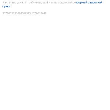
Калі ў вас узніклі праблемы, калі ласка, скарыстайце
формай зваротнай
сувязі
9177003291090004373
:
1786015447