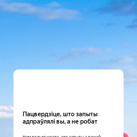
Пацвердзіце, што запыты
адпраўлялі вы, а не робат