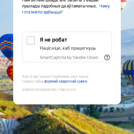
Нам вельмі шкада, але запыты з вашай
прылады падобныя да аўтаматычных.
Чаму
гэта магло адбыцца?
Я не робат
Націсніце, каб працягнуць
SmartCaptcha by Yandex Cloud
Калі ў вас узніклі праблемы, калі ласка,
скарыстайце
формай зваротнай сувязі
9185443761828581065
:
1786141219