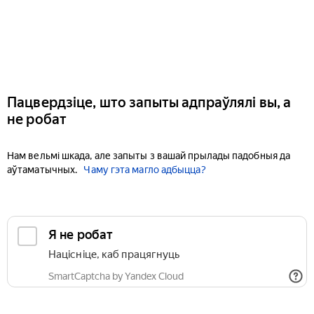
Пацвердзіце, што запыты адпраўлялі вы, а
не робат
Нам вельмі шкада, але запыты з вашай прылады падобныя да
аўтаматычных.
Чаму гэта магло адбыцца?
Я не робат
Націсніце, каб працягнуць
SmartCaptcha by Yandex Cloud