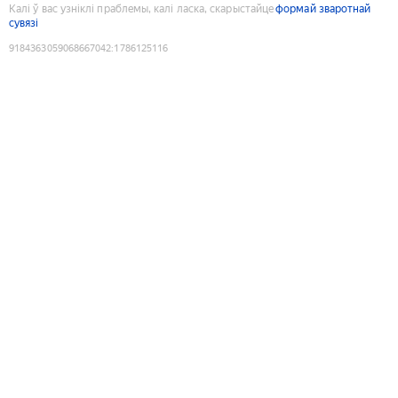
Калі ў вас узніклі праблемы, калі ласка, скарыстайце
формай зваротнай
сувязі
9184363059068667042
:
1786125116