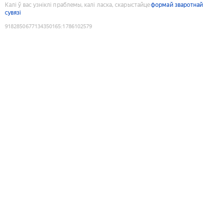
Калі ў вас узніклі праблемы, калі ласка, скарыстайце
формай зваротнай
сувязі
9182850677134350165
:
1786102579