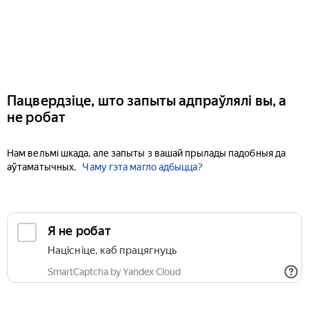
Пацвердзіце, што запыты адпраўлялі вы, а
не робат
Нам вельмі шкада, але запыты з вашай прылады падобныя да
аўтаматычных.
Чаму гэта магло адбыцца?
Я не робат
Націсніце, каб працягнуць
SmartCaptcha by Yandex Cloud