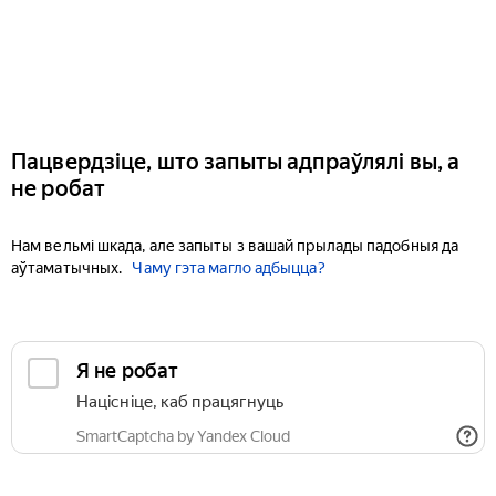
Пацвердзіце, што запыты адпраўлялі вы, а
не робат
Нам вельмі шкада, але запыты з вашай прылады падобныя да
аўтаматычных.
Чаму гэта магло адбыцца?
Я не робат
Націсніце, каб працягнуць
SmartCaptcha by Yandex Cloud