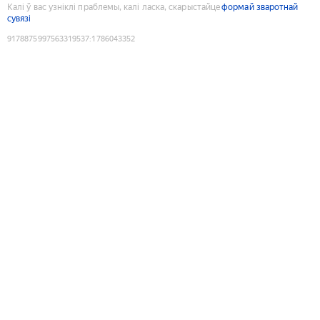
Калі ў вас узніклі праблемы, калі ласка, скарыстайце
формай зваротнай
сувязі
9178875997563319537
:
1786043352