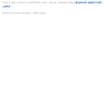
Калі ў вас узніклі праблемы, калі ласка, скарыстайце
формай зваротнай
сувязі
9184274915401052904
:
1786123802