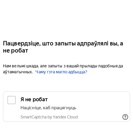
Пацвердзіце, што запыты адпраўлялі вы, а
не робат
Нам вельмі шкада, але запыты з вашай прылады падобныя да
аўтаматычных.
Чаму гэта магло адбыцца?
Я не робат
Націсніце, каб працягнуць
SmartCaptcha by Yandex Cloud