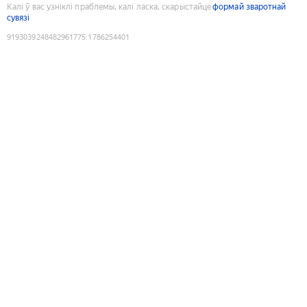
Калі ў вас узніклі праблемы, калі ласка, скарыстайце
формай зваротнай
сувязі
9193039248482961775
:
1786254401