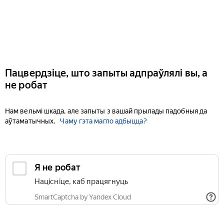
Пацвердзіце, што запыты адпраўлялі вы, а
не робат
Нам вельмі шкада, але запыты з вашай прылады падобныя да
аўтаматычных.
Чаму гэта магло адбыцца?
Я не робат
Націсніце, каб працягнуць
SmartCaptcha by Yandex Cloud