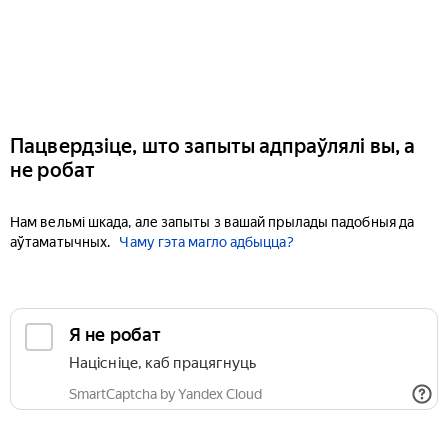
Пацвердзіце, што запыты адпраўлялі вы, а
не робат
Нам вельмі шкада, але запыты з вашай прылады падобныя да
аўтаматычных.
Чаму гэта магло адбыцца?
Я не робат
Націсніце, каб працягнуць
SmartCaptcha by Yandex Cloud