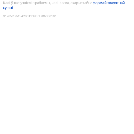
Калі ў вас узніклі праблемы, калі ласка, скарыстайце
формай зваротнай
сувязі
9178523615428011393
:
1786038101