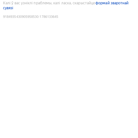
Калі ў вас узніклі праблемы, калі ласка, скарыстайце
формай зваротнай
сувязі
9184935430905958530
:
1786133645