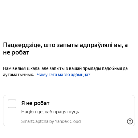
Пацвердзіце, што запыты адпраўлялі вы, а
не робат
Нам вельмі шкада, але запыты з вашай прылады падобныя да
аўтаматычных.
Чаму гэта магло адбыцца?
Я не робат
Націсніце, каб працягнуць
SmartCaptcha by Yandex Cloud