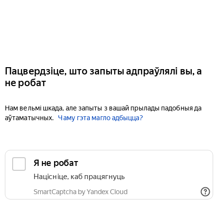
Пацвердзіце, што запыты адпраўлялі вы, а
не робат
Нам вельмі шкада, але запыты з вашай прылады падобныя да
аўтаматычных.
Чаму гэта магло адбыцца?
Я не робат
Націсніце, каб працягнуць
SmartCaptcha by Yandex Cloud