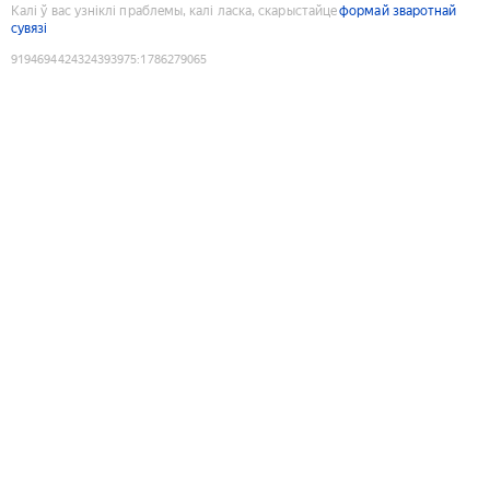
Калі ў вас узніклі праблемы, калі ласка, скарыстайце
формай зваротнай
сувязі
9194694424324393975
:
1786279065