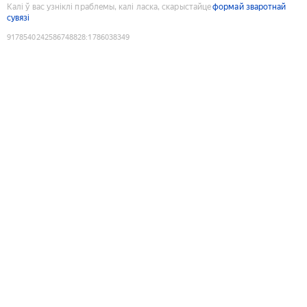
Калі ў вас узніклі праблемы, калі ласка, скарыстайце
формай зваротнай
сувязі
9178540242586748828
:
1786038349