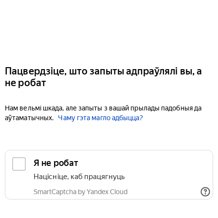
Пацвердзіце, што запыты адпраўлялі вы, а
не робат
Нам вельмі шкада, але запыты з вашай прылады падобныя да
аўтаматычных.
Чаму гэта магло адбыцца?
Я не робат
Націсніце, каб працягнуць
SmartCaptcha by Yandex Cloud